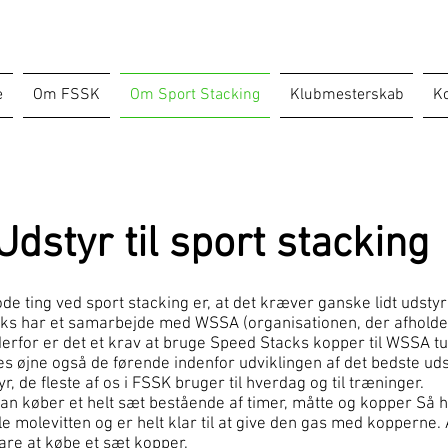
e
Om FSSK
Om Sport Stacking
Klubmesterskab
Ko
Udstyr til sport stacking
de ting ved sport stacking er, at det kræver ganske lidt udsty
ks har et samarbejde med WSSA (organisationen, der afholder
derfor er det et krav at bruge Speed Stacks kopper til WSSA t
s øjne også de førende indenfor udviklingen af det bedste udst
r, de fleste af os i FSSK bruger til hverdag og til træninger.
man køber et helt sæt bestående af timer, måtte og kopper Så h
 molevitten og er helt klar til at give den gas med kopperne. 
re at købe et sæt kopper.