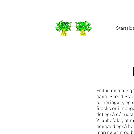
Startsid
Endnu en af de go
gang. Speed Stac
turneringer), og 
Stacks er i mange
det også dét udsty
Vi anbefaler, at 
gengæld også hele
man nøjes med ba