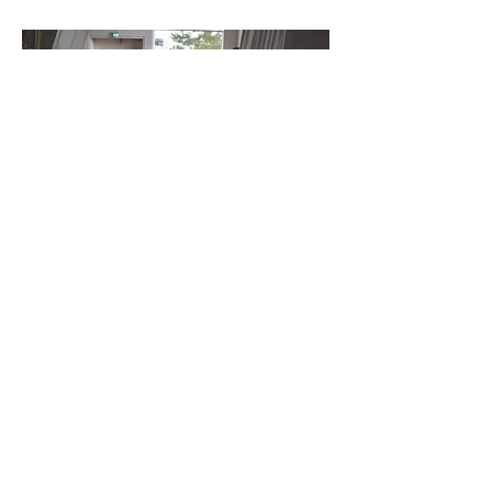
126 udvalgte billeder. Link til oprindeligt
Facebook-opslag med billederne
findes
her
.
VM 2024 | Orlando