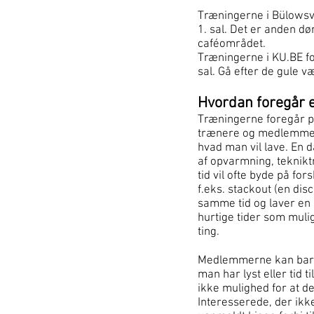
Træningerne i Bülowsve
1. sal. Det er anden dør
caféområdet.
Træningerne i KU.BE for
sal. Gå efter de gule 
Hvordan foregår 
Træningerne foregår på
trænere og medlemmer 
hvad man vil lave. En 
af opvarmning, teknikt
tid vil ofte byde på for
f.eks. stackout (en disc
samme tid og laver en 
hurtige tider som muligt
ting.
Medlemmerne kan bare 
man har lyst eller tid ti
ikke mulighed for at d
Interesserede, der ikk