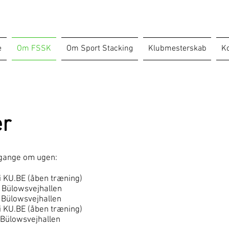
e
Om FSSK
Om Sport Stacking
Klubmesterskab
Ko
er
 gange om ugen:
i KU.BE (åben træning)
i Bülowsvejhallen
i Bülowsvejhallen
 i KU.BE (åben træning)
i Bülowsvejhallen