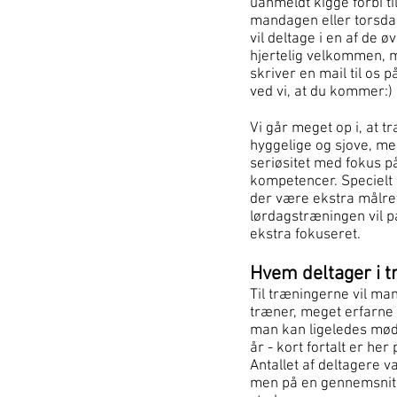
uanmeldt kigge forbi t
mandagen eller torsda
vil deltage i en af de 
hjertelig velkommen, m
skriver en mail til os 
ved vi, at du kommer:)
Vi går meget op i, at 
hyggelige og sjove, me
seriøsitet med fokus på
kompetencer. Specielt o
der være ekstra målret
lørdagstræningen vil p
ekstra fokuseret.
Hvem deltager i 
Til træningerne vil m
træner, meget erfarne
man kan ligeledes mød
år - kort fortalt er her p
Antallet af deltagere va
men på en gennemsnitli