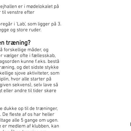
jhallen er i mødelokalet på
 til venstre efter
egår i 'Lab', som ligger på 3.
vægge og store ruder.
en træning?
 forskellige måder, og
vælger ofte i fællesskab,
dagsorden kunne f.eks. bestå
ræning, og det sidste stykke
skellige sjove aktiviteter, som
iplin, hvor alle starter på
given sekvens), selv lave så
 eller andre til tider skøre
dukke op til de træninger,
l. De fleste af os har heller
eltage alle 5 gange om ugen.
e er medlem af klubben, kan