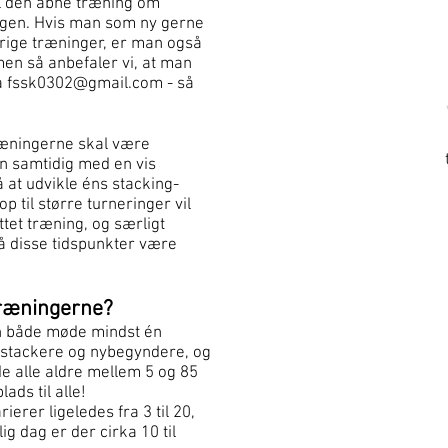
il den åbne træning om
gen. Hvis man som ny gerne
øvrige træninger, er man også
en så anbefaler vi, at man
på
fssk0302@gmail.com
- så
træningerne skal være
n samtidig med en vis
 at udvikle éns stacking-
p til større turneringer vil
tet træning, og særligt
å disse tidspunkter være
træningerne?
an både møde mindst én
 stackere og nybegyndere, og
e alle aldre mellem 5 og 85
lads til alle!
rierer ligeledes fra 3 til 20,
g dag er der cirka 10 til